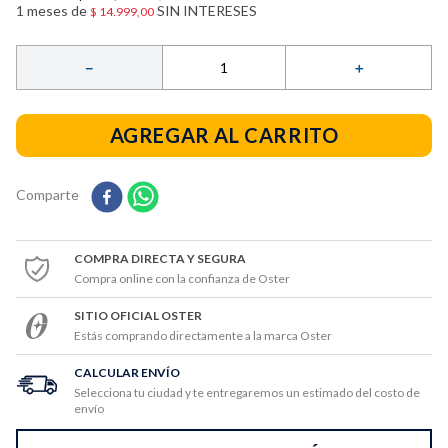
9
.
1
meses de
tostadora
SIN INTERESES
$
14
.
999
,
00
10
.
filtro
－
＋
AGREGAR AL CARRITO
Comparte
COMPRA DIRECTA Y SEGURA
Compra online con la confianza de Oster
SITIO OFICIAL OSTER
Estás comprando directamente a la marca Oster
CALCULAR ENVÍO
Selecciona tu ciudad y te entregaremos un estimado del costo de
envío