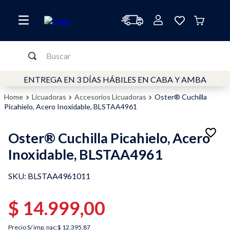
Buscar
TÉRMINOS MÁS BUSCADOS
ENTREGA EN 3 DÍAS HÁBILES EN CABA Y AMBA
1
.
cafetera
Licuadoras
Accesorios Licuadoras
Oster® Cuchilla
Picahielo, Acero Inoxidable, BLSTAA4961
2
.
freidora
3
.
horno
Oster® Cuchilla Picahielo, Acero
4
.
molinillo
Inoxidable, BLSTAA4961
5
.
freidora aire
:
BLSTAA4961011
6
.
mixer
7
.
licuadora
$
14
.
999
,
00
8
.
licuadoras
Precio S/ imp. nac:
$ 12.395,87