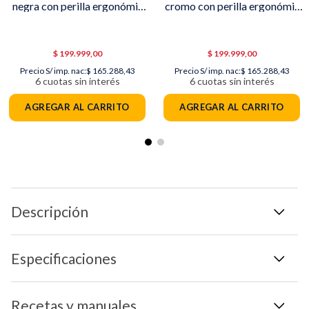
negra con perilla ergonómica
cromo con perilla ergonómica
de 3 velocidades BLST4655B
de 3 velocidades BLST4655
$
199
.
999
,
00
$
199
.
999
,
00
Precio S/ imp. nac:
$ 165.288,43
Precio S/ imp. nac:
$ 165.288,43
6
cuotas sin interés
6
cuotas sin interés
AGREGAR AL CARRITO
AGREGAR AL CARRITO
Descripción
Especificaciones
Recetas y manuales