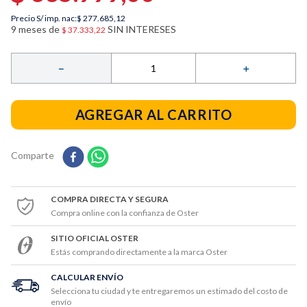
9
.
licuadoras
Precio S/ imp. nac:
$ 277.685,12
9
meses de
SIN INTERESES
$
37
.
333
,
22
10
.
tostadora
－
＋
AGREGAR AL CARRITO
Comparte
COMPRA DIRECTA Y SEGURA
Compra online con la confianza de Oster
SITIO OFICIAL OSTER
Estás comprando directamente a la marca Oster
CALCULAR ENVÍO
Selecciona tu ciudad y te entregaremos un estimado del costo de
envío