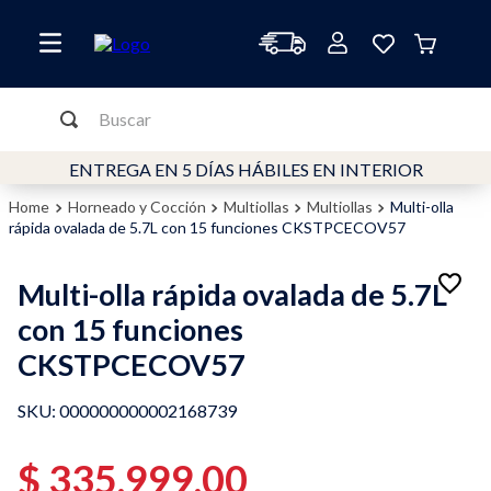
Buscar
TÉRMINOS MÁS BUSCADOS
ENTREGA EN 5 DÍAS HÁBILES EN INTERIOR
1
.
cafetera
Horneado y Cocción
Multiollas
Multiollas
Multi-olla
rápida ovalada de 5.7L con 15 funciones CKSTPCECOV57
2
.
freidora
3
.
horno
Multi-olla rápida ovalada de 5.7L
4
.
molinillo
con 15 funciones
5
.
freidora aire
CKSTPCECOV57
6
.
mixer
:
000000000002168739
7
.
licuadora
8
.
$
filtro
335
.
999
,
00