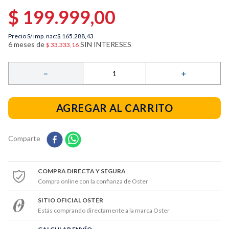
9
.
licuadoras
$
199
.
999
,
00
10
.
tostadora
Precio S/ imp. nac:
$ 165.288,43
6
meses de
SIN INTERESES
$
33
.
333
,
16
－
＋
AGREGAR AL CARRITO
Comparte
COMPRA DIRECTA Y SEGURA
Compra online con la confianza de Oster
SITIO OFICIAL OSTER
Estás comprando directamente a la marca Oster