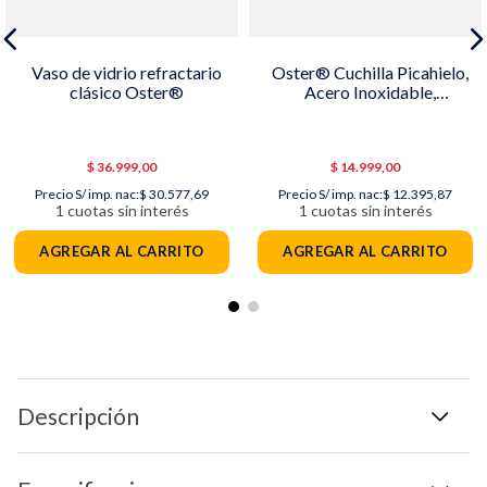
Vaso de vidrio refractario
Oster® Cuchilla Picahielo,
clásico Oster®
Acero Inoxidable,
BLSTAA4961
$
36
.
999
,
00
$
14
.
999
,
00
Precio S/ imp. nac:
$ 30.577,69
Precio S/ imp. nac:
$ 12.395,87
1
cuotas sin interés
1
cuotas sin interés
AGREGAR AL CARRITO
AGREGAR AL CARRITO
Descripción