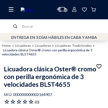
Buscar
TÉRMINOS MÁS BUSCADOS
ENTREGA EN 3 DÍAS HÁBILES EN CABA Y AMBA
1
.
cafetera
Licuadoras
Licuadoras
Licuadoras Tradicionales
Licuadora clásica Oster® cromo con perilla ergonómica de 3
2
.
freidora
velocidades BLST4655
3
.
horno
Licuadora clásica Oster® cromo
4
.
molinillo
con perilla ergonómica de 3
5
.
freidora aire
velocidades BLST4655
6
.
mixer
7
.
licuadora
:
000000000002164907
☆
☆
☆
☆
☆
(
0
)
8
.
filtro