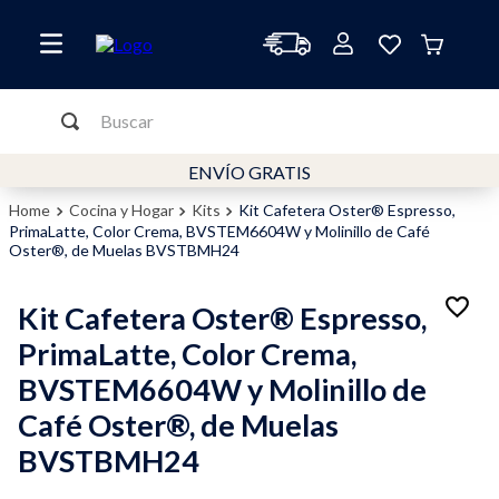
Buscar
TÉRMINOS MÁS BUSCADOS
ENVÍO GRATIS
1
.
cafetera
Cocina y Hogar
Kits
Kit Cafetera Oster® Espresso,
PrimaLatte, Color Crema, BVSTEM6604W y Molinillo de Café
2
.
freidora
Oster®, de Muelas BVSTBMH24
3
.
horno
Kit Cafetera Oster® Espresso,
4
.
molinillo
PrimaLatte, Color Crema,
5
.
freidora aire
BVSTEM6604W y Molinillo de
6
.
mixer
Café Oster®, de Muelas
7
.
licuadora
BVSTBMH24
8
.
licuadoras