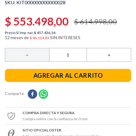
:
KIT000000000000028
9
.
filtro
10
.
tostadora
$
553
.
498
,
00
$
614
.
998
,
00
Precio S/ imp. nac:
$ 457.436,36
12
meses de
SIN INTERESES
$
46
.
124
,
83
－
＋
AGREGAR AL CARRITO
Comparte
COMPRA DIRECTA Y SEGURA
Compra online con la confianza de Oster
SITIO OFICIAL OSTER